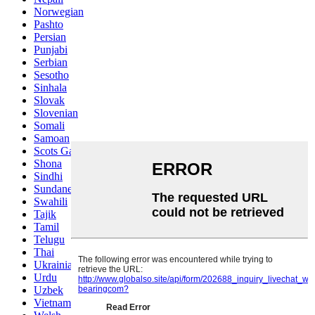
Norwegian
Pashto
Persian
Punjabi
Serbian
Sesotho
Sinhala
Slovak
Slovenian
Somali
Samoan
Scots Gaelic
Shona
Sindhi
Sundanese
Swahili
Tajik
Tamil
Telugu
Thai
Ukrainian
Urdu
Uzbek
Vietnamese