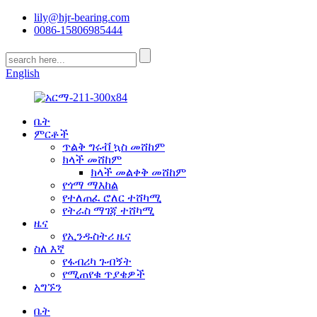
lily@hjr-bearing.com
0086-15806985444
English
ቤት
ምርቶች
ጥልቅ ግሩቭ ኳስ መሸከም
ክላች መሸከም
ክላች መልቀቅ መሸከም
የጎማ ማእከል
የተለጠፈ ሮለር ተሸካሚ
የትራስ ማገጃ ተሸካሚ
ዜና
የኢንዱስትሪ ዜና
ስለ እኛ
የፋብሪካ ጉብኝት
የሚጠየቁ ጥያቄዎች
አግኙን
ቤት