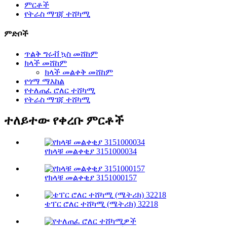
ምርቶች
የትራስ ማገጃ ተሸካሚ
ምድቦች
ጥልቅ ግሩቭ ኳስ መሸከም
ክላች መሸከም
ክላች መልቀቅ መሸከም
የጎማ ማእከል
የተለጠፈ ሮለር ተሸካሚ
የትራስ ማገጃ ተሸካሚ
ተለይተው የቀረቡ ምርቶች
የክላቹ መልቀቂያ 3151000034
የክላቹ መልቀቂያ 3151000157
ቴፐር ሮለር ተሸካሚ (ሜትሪክ) 32218