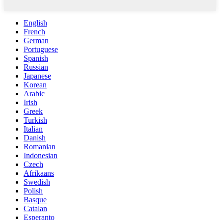
English
French
German
Portuguese
Spanish
Russian
Japanese
Korean
Arabic
Irish
Greek
Turkish
Italian
Danish
Romanian
Indonesian
Czech
Afrikaans
Swedish
Polish
Basque
Catalan
Esperanto