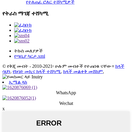
የተለጠፈ ሮለር ተሸካሚዎች
የትራስ ማገጃ ተሸካሚ
ትኩስ መለያዎች
የጣቢያ ካርታ.xml
© የቅጂ መብት - 2010-2021፡ ሁሉም መብቶች የተጠበቁ ናቸው።
ክላች
ሳህን
,
የከባድ መኪና ክላች ተሸካሚ
,
ክላች መልቀቅ መሸከም
,
ኢሜል ላክ
WhatsApp
Wechat
x