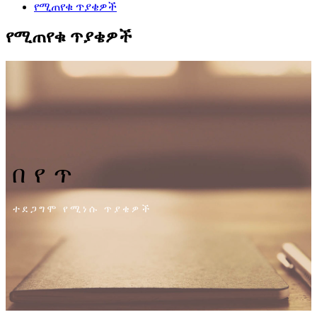
የሚጠየቁ ጥያቄዎች
የሚጠየቁ ጥያቄዎች
በየጥ
ተደጋግሞ የሚነሱ ጥያቄዎች