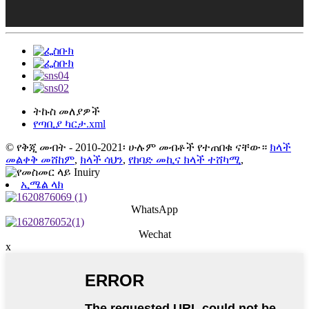
ትኩስ መለያዎች
የጣቢያ ካርታ.xml
© የቅጂ መብት - 2010-2021፡ ሁሉም መብቶች የተጠበቁ ናቸው።
ክላች
መልቀቅ መሸከም
,
ክላች ሳህን
,
የከባድ መኪና ክላች ተሸካሚ
,
ኢሜል ላክ
WhatsApp
Wechat
x