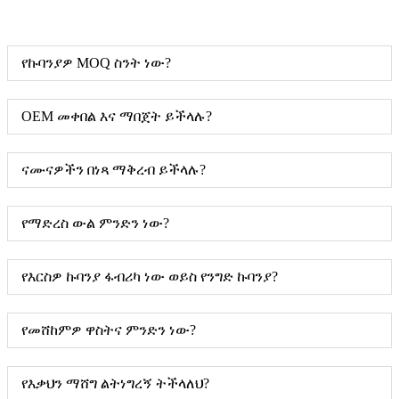
የኩባንያዎ MOQ ስንት ነው?
OEM መቀበል እና ማበጀት ይችላሉ?
ናሙናዎችን በነጻ ማቅረብ ይችላሉ?
የማድረስ ውል ምንድን ነው?
የእርስዎ ኩባንያ ፋብሪካ ነው ወይስ የንግድ ኩባንያ?
የመሸከምዎ ዋስትና ምንድን ነው?
የእቃህን ማሸግ ልትነግረኝ ትችላለህ?