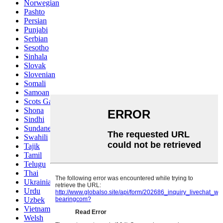
Norwegian
Pashto
Persian
Punjabi
Serbian
Sesotho
Sinhala
Slovak
Slovenian
Somali
Samoan
Scots Gaelic
Shona
Sindhi
Sundanese
Swahili
Tajik
Tamil
Telugu
Thai
Ukrainian
Urdu
Uzbek
Vietnamese
Welsh