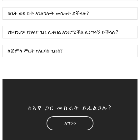
ከቤት ወደ ቤት አገልግሎት መስጠት ይችላሉ?
የኩባንያዎ የክፍያ ጊዜ ሊቀበል እንደሚችል ሊነግሩኝ ይችላሉ?
ለጅምላ ምርት የእርሳስ ጊዜስ?
ከእኛ ጋር መስራት ይፈልጋሉ?
አግኙን