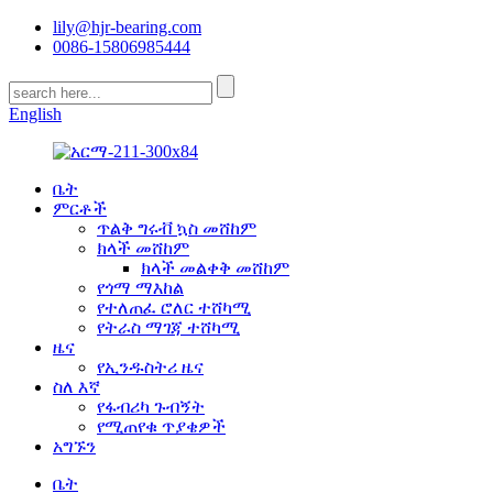
lily@hjr-bearing.com
0086-15806985444
English
ቤት
ምርቶች
ጥልቅ ግሩቭ ኳስ መሸከም
ክላች መሸከም
ክላች መልቀቅ መሸከም
የጎማ ማእከል
የተለጠፈ ሮለር ተሸካሚ
የትራስ ማገጃ ተሸካሚ
ዜና
የኢንዱስትሪ ዜና
ስለ እኛ
የፋብሪካ ጉብኝት
የሚጠየቁ ጥያቄዎች
አግኙን
ቤት